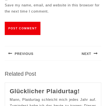
Save my name, email, and website in this browser for
the next time I comment.
Post
navigation
PREVIOUS
NEXT
Previous
Next
post:
post:
Related Post
Glücklic
Glücklicher Plaidurtag!
Plaidurt
Mann, Plaidurtag schleicht mich jedes Jahr auf.
Zumindest habe ich das heute zu tragen: Dieses