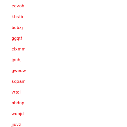
eevoh
kbsfb
bcbxj
ggqtf
eixmm
jpuhj
gweuw
sqoam
vttoi
nbdnp
wqnjd
jjuvz