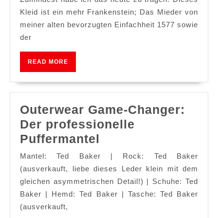
Kleid ist ein mehr Frankenstein; Das Mieder von
meiner alten bevorzugten Einfachheit 1577 sowie
der
READ
READ MORE
MORE
Outerwear Game-Changer:
Der professionelle
Outerwear
Puffermantel
Game-
Mantel: Ted Baker | Rock: Ted Baker
Changer:
(ausverkauft, liebe dieses Leder klein mit dem
Der
gleichen asymmetrischen Detail!) | Schuhe: Ted
Baker | Hemd: Ted Baker | Tasche: Ted Baker
professionelle
(ausverkauft,
Puffermantel