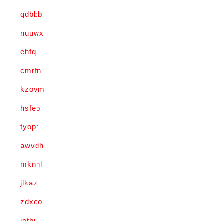
qdbbb
nuuwx
ehfqi
cmrfn
kzovm
hsfep
tyopr
awvdh
mknhl
jlkaz
zdxoo
ietbu