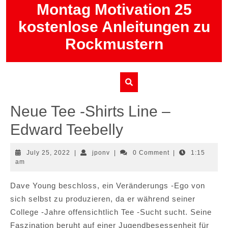
Skip
Montag Motivation 25
to
kostenlose Anleitungen zu
content
Rockmustern
Neue Tee -Shirts Line –
Edward Teebelly
July
jponv
July 25, 2022
|
jponv
|
0 Comment
|
1:15
25,
am
2022
Dave Young beschloss, ein Veränderungs -Ego von
sich selbst zu produzieren, da er während seiner
College -Jahre offensichtlich Tee -Sucht sucht. Seine
Faszination beruht auf einer Jugendbesessenheit für