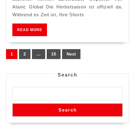
das
Alanic Global Die Herbstsaison ist offiziell da.
beste
Während es Zeit ist, Ihre Shorts
Flanelllook
READ
READ MORE
MORE
Posts
1
2
…
15
Next
navigation
Search
Search