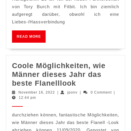
von Tory Burch mit Fitbit. Ich bin ziemlich
aufgeregt darüber, obwohl ich eine
Liebes-/Hassverbindung
READ
READ MORE
MORE
Coole Möglichkeiten, wie
Männer dieses Jahr das
Coole
beste Flanelllook
Möglichkeiten,
November
jponv
November 16, 2022
|
jponv
|
0 Comment
|
16,
12:44 pm
wie
2022
Männer
durchziehen können, fantastische Möglichkeiten,
dieses
wie Männer dieses Jahr das beste Flanell -Look
Jahr
abziehen können 11/09/2020, Gepostet von