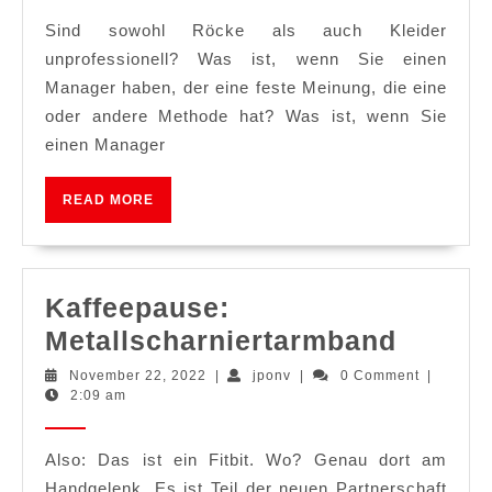
Kleider
Sind sowohl Röcke als auch Kleider
unprofessionel
unprofessionell? Was ist, wenn Sie einen
Manager haben, der eine feste Meinung, die eine
oder andere Methode hat? Was ist, wenn Sie
einen Manager
READ
READ MORE
MORE
Kaffeepause:
Kaffee
Metallscharniertarmband
Metall
November
jponv
November 22, 2022
|
jponv
|
0 Comment
|
22,
2:09 am
2022
Also: Das ist ein Fitbit. Wo? Genau dort am
Handgelenk. Es ist Teil der neuen Partnerschaft