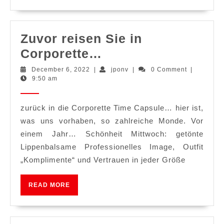
Brand:
Mat
Fashion
Zuvor reisen Sie in
Zuvor
Corporette…
reisen
December
jponv
December 6, 2022
|
jponv
|
0 Comment
|
6,
9:50 am
Sie
2022
in
zurück in die Corporette Time Capsule… hier ist,
Corporette…
was uns vorhaben, so zahlreiche Monde. Vor
einem Jahr… Schönheit Mittwoch: getönte
Lippenbalsame Professionelles Image, Outfit
„Komplimente“ und Vertrauen in jeder Größe
READ
READ MORE
MORE