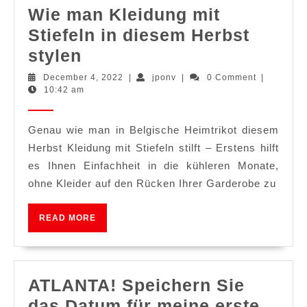
Wie man Kleidung mit
Stiefeln in diesem Herbst
Wie
stylen
man
December
jponv
December 4, 2022
|
jponv
|
0 Comment
|
4,
10:42 am
Kleidung
2022
mit
Genau wie man in Belgische Heimtrikot diesem
Stiefeln
Herbst Kleidung mit Stiefeln stilft – Erstens hilft
in
es Ihnen Einfachheit in die kühleren Monate,
diesem
ohne Kleider auf den Rücken Ihrer Garderobe zu
Herbst
stylen
READ
READ MORE
MORE
ATLANTA! Speichern Sie
das Datum für meine erste