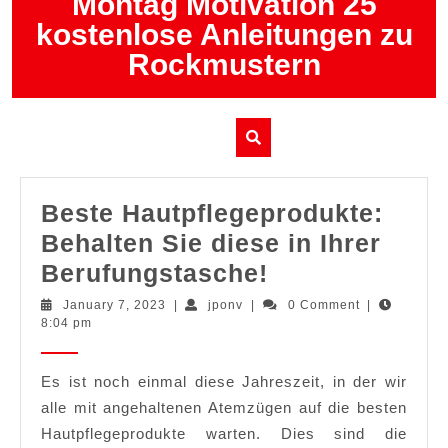
Montag Motivation 25
Skip
kostenlose Anleitungen zu
to
content
Rockmustern
Beste Hautpflegeprodukte:
Behalten Sie diese in Ihrer
Beste
Berufungstasche!
Hautpflegepro
January
jponv
January 7, 2023
|
jponv
|
0 Comment
|
7,
8:04 pm
Behalten
2023
Sie
Es ist noch einmal diese Jahreszeit, in der wir
diese
alle mit angehaltenen Atemzügen auf die besten
in
Hautpflegeprodukte warten. Dies sind die