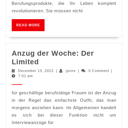
Ihrer
Berufungsprodukte, die Ihr Leben komplett
Berufungstas
revolutionieren. Sie müssen nicht
READ
READ MORE
MORE
Anzug der Woche: Der
Anzug
Limited
der
December
jponv
December 15, 2022
|
jponv
|
0 Comment
|
15,
7:01 am
Woche:
2022
Der
für geschäftige berufstätige Frauen ist der Anzug
Limited
in der Regel das einfachste Outfit, das man
morgens anziehen kann. Im Allgemeinen handelt
es sich bei dieser Funktion nicht um
Interviewanzüge für