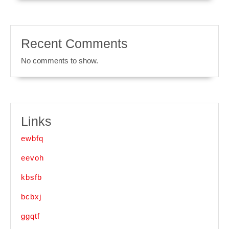
Recent Comments
No comments to show.
Links
ewbfq
eevoh
kbsfb
bcbxj
ggqtf