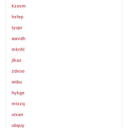
kzovm
hsfep
tyopr
awvdh
mknhl
jlkaz
zdxoo
ietbu
hykge
mtxzq
utxan
ubquy