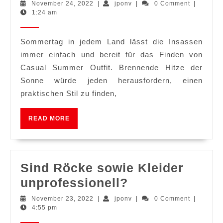
Sie
November
jponv
November 24, 2022
|
jponv
|
0 Comment
|
24,
1:24 am
das
2022
aus
Sommertag in jedem Land lässt die Insassen
Cas
immer einfach und bereit für das Finden von
Su
Casual Summer Outfit. Brennende Hitze der
Outf
Sonne würde jeden herausfordern, einen
Ide
praktischen Stil zu finden,
READ
READ MORE
MORE
Sind Röcke sowie Kleider
Sind
unprofessionell?
Röcke
November
jponv
November 23, 2022
|
jponv
|
0 Comment
|
23,
4:55 pm
sowie
2022