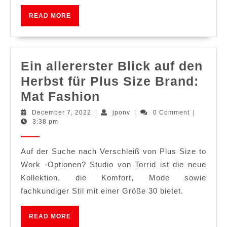
READ
READ MORE
MORE
Ein allererster Blick auf den
Herbst für Plus Size Brand:
Ein
Mat Fashion
allererster
December
jponv
December 7, 2022
|
jponv
|
0 Comment
|
7,
3:38 pm
Blick
2022
auf
Auf der Suche nach Verschleiß von Plus Size to
den
Work -Optionen? Studio von Torrid ist die neue
Herbst
Kollektion, die Komfort, Mode sowie
für
fachkundiger Stil mit einer Größe 30 bietet.
Plus
Size
READ
READ MORE
MORE