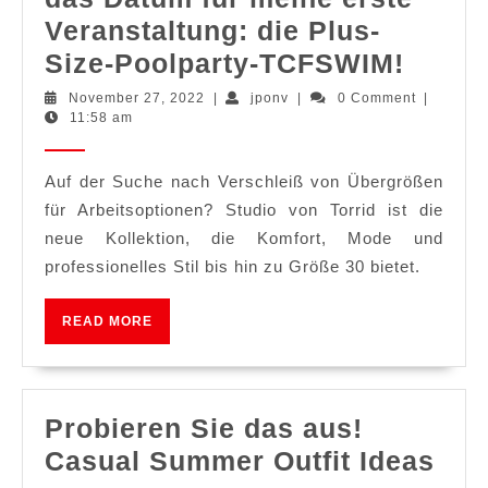
Veranstaltung: die Plus-
ATLA
Size-Poolparty-TCFSWIM!
Speic
November
jponv
November 27, 2022
|
jponv
|
0 Comment
|
27,
11:58 am
Sie
2022
das
Auf der Suche nach Verschleiß von Übergrößen
Datu
für Arbeitsoptionen? Studio von Torrid ist die
für
neue Kollektion, die Komfort, Mode und
meine
professionelles Stil bis hin zu Größe 30 bietet.
erste
Veran
READ
READ MORE
MORE
die
Plus-
Size-
Probieren Sie das aus!
Poolp
Pro
Casual Summer Outfit Ideas
TCFS