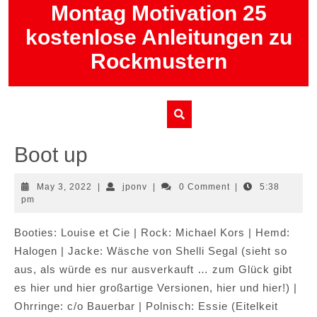
Skip
Montag Motivation 25
to
kostenlose Anleitungen zu
content
Rockmustern
Boot up
May
jponv
May 3, 2022
|
jponv
|
0 Comment
|
5:38
3,
pm
2022
Booties: Louise et Cie | Rock: Michael Kors | Hemd:
Halogen | Jacke: Wäsche von Shelli Segal (sieht so
aus, als würde es nur ausverkauft … zum Glück gibt
es hier und hier großartige Versionen, hier und hier!) |
Ohrringe: c/o Bauerbar | Polnisch: Essie (Eitelkeit