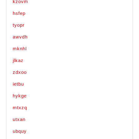
kzovm
hsfep
tyopr
awvdh
mknhl
jlkaz
zdxoo
ietbu
hykge
mtxzq
utxan
ubquy