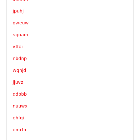
jpuhj
gweuw
sqoam
vttoi
nbdnp
wqnjd
jjuvz
qdbbb
nuuwx
ehfqi
cmrfn