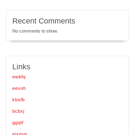
Recent Comments
No comments to show.
Links
ewbfq
eevoh
kbsfb
bcbxj
ggqtf
eixmm