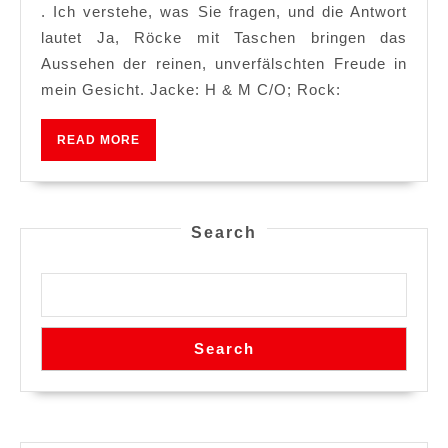
&
. Ich verstehe, was Sie fragen, und die Antwort
Ms
lautet Ja, Röcke mit Taschen bringen das
50
Aussehen der reinen, unverfälschten Freude in
mein Gesicht. Jacke: H & M C/O; Rock:
gibt
Fashi
READ
READ MORE
an
MORE
Search
Search