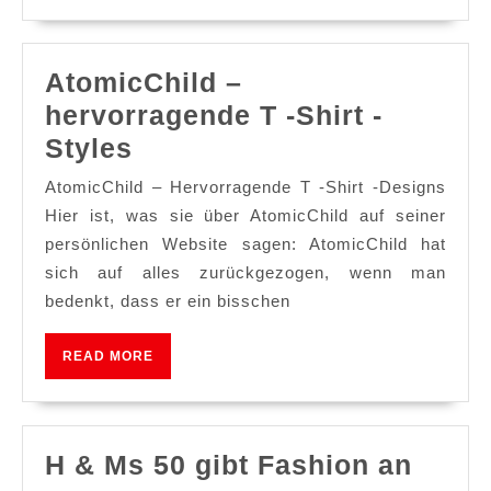
AtomicChild –
hervorragende T -Shirt -
AtomicChild
Styles
–
AtomicChild – Hervorragende T -Shirt -Designs
hervorragende
Hier ist, was sie über AtomicChild auf seiner
T
persönlichen Website sagen: AtomicChild hat
sich auf alles zurückgezogen, wenn man
-
bedenkt, dass er ein bisschen
Shirt
-
READ
READ MORE
Styles
MORE
H
H & Ms 50 gibt Fashion an